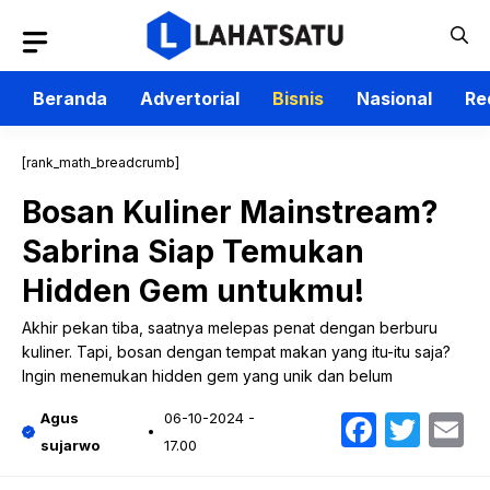
Langsung
ke
isi
Beranda
Advertorial
Bisnis
Nasional
Re
[rank_math_breadcrumb]
Bosan Kuliner Mainstream?
Sabrina Siap Temukan
Hidden Gem untukmu!
Akhir pekan tiba, saatnya melepas penat dengan berburu
kuliner. Tapi, bosan dengan tempat makan yang itu-itu saja?
Ingin menemukan hidden gem yang unik dan belum
Faceb
Twit
E
Agus
06-10-2024 -
sujarwo
17.00