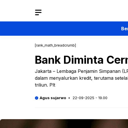
Langsung
ke
isi
Be
[rank_math_breadcrumb]
Bank Diminta Cer
Jakarta – Lembaga Penjamin Simpanan (LP
dalam menyalurkan kredit, terutama sete
triliun. Plt
Agus sujarwo
22-09-2025 - 19.00