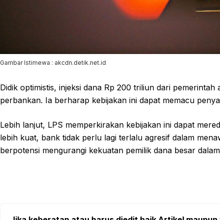
Gambar Istimewa : akcdn.detik.net.id
Didik optimistis, injeksi dana Rp 200 triliun dari pemerint
perbankan. Ia berharap kebijakan ini dapat memacu penyal
Lebih lanjut, LPS memperkirakan kebijakan ini dapat mere
lebih kuat, bank tidak perlu lagi terlalu agresif dalam men
berpotensi mengurangi kekuatan pemilik dana besar dala
Jika keberatan atau harus diedit baik Artikel maupun 