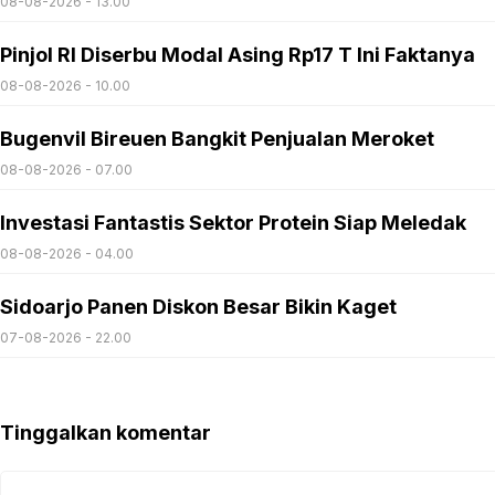
08-08-2026 - 13.00
Pinjol RI Diserbu Modal Asing Rp17 T Ini Faktanya
08-08-2026 - 10.00
Bugenvil Bireuen Bangkit Penjualan Meroket
08-08-2026 - 07.00
Investasi Fantastis Sektor Protein Siap Meledak
08-08-2026 - 04.00
Sidoarjo Panen Diskon Besar Bikin Kaget
07-08-2026 - 22.00
Tinggalkan komentar
Komentar