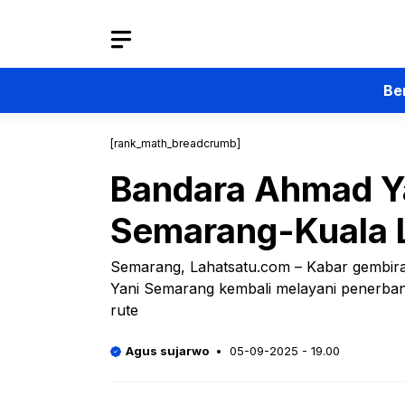
Langsung
ke
isi
Be
[rank_math_breadcrumb]
Bandara Ahmad Y
Semarang-Kuala 
Semarang, Lahatsatu.com – Kabar gembir
Yani Semarang kembali melayani penerbanga
rute
Agus sujarwo
05-09-2025 - 19.00