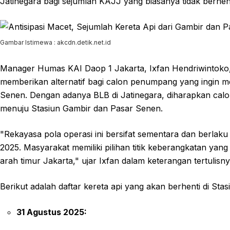
Jatinegara bagi sejumlah KAJJ yang biasanya tidak berhenti
Gambar Istimewa : akcdn.detik.net.id
Manager Humas KAI Daop 1 Jakarta, Ixfan Hendriwintoko, 
memberikan alternatif bagi calon penumpang yang ingin m
Senen. Dengan adanya BLB di Jatinegara, diharapkan cal
menuju Stasiun Gambir dan Pasar Senen.
"Rekayasa pola operasi ini bersifat sementara dan berla
2025. Masyarakat memiliki pilihan titik keberangkatan yang 
arah timur Jakarta," ujar Ixfan dalam keterangan tertulisn
Berikut adalah daftar kereta api yang akan berhenti di Stas
31 Agustus 2025: