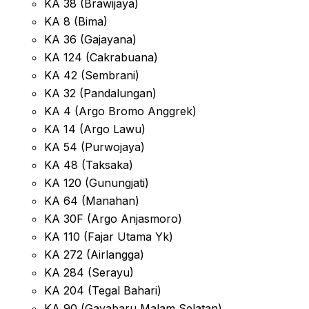
KA 38 (Brawijaya)
KA 8 (Bima)
KA 36 (Gajayana)
KA 124 (Cakrabuana)
KA 42 (Sembrani)
KA 32 (Pandalungan)
KA 4 (Argo Bromo Anggrek)
KA 14 (Argo Lawu)
KA 54 (Purwojaya)
KA 48 (Taksaka)
KA 120 (Gunungjati)
KA 64 (Manahan)
KA 30F (Argo Anjasmoro)
KA 110 (Fajar Utama Yk)
KA 272 (Airlangga)
KA 284 (Serayu)
KA 204 (Tegal Bahari)
KA 90 (Gayabaru Malam Selatan)