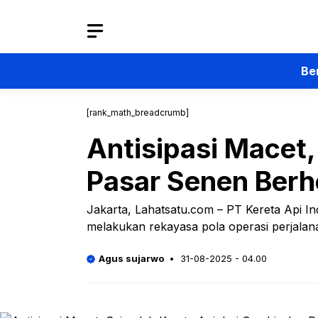
Langsung
ke
isi
Be
[rank_math_breadcrumb]
Antisipasi Macet,
Pasar Senen Berhe
Jakarta, Lahatsatu.com – PT Kereta Api In
melakukan rekayasa pola operasi perjalana
Agus sujarwo
31-08-2025 - 04.00