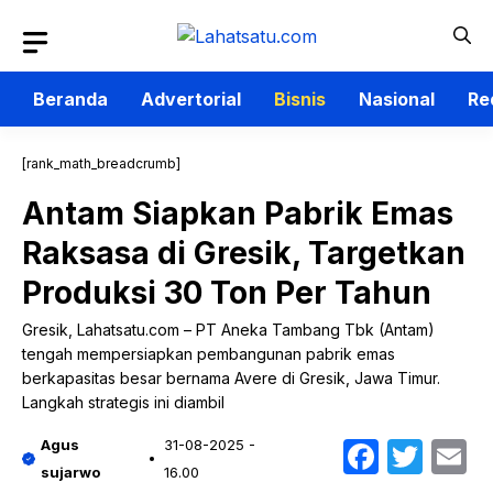
Langsung
ke
isi
Beranda
Advertorial
Bisnis
Nasional
Re
[rank_math_breadcrumb]
Antam Siapkan Pabrik Emas
Raksasa di Gresik, Targetkan
Produksi 30 Ton Per Tahun
Gresik, Lahatsatu.com – PT Aneka Tambang Tbk (Antam)
tengah mempersiapkan pembangunan pabrik emas
berkapasitas besar bernama Avere di Gresik, Jawa Timur.
Langkah strategis ini diambil
Faceb
Twit
E
Agus
31-08-2025 -
sujarwo
16.00