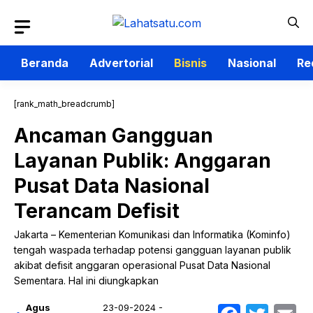
Langsung
ke
isi
Beranda
Advertorial
Bisnis
Nasional
Re
[rank_math_breadcrumb]
Ancaman Gangguan
Layanan Publik: Anggaran
Pusat Data Nasional
Terancam Defisit
Jakarta – Kementerian Komunikasi dan Informatika (Kominfo)
tengah waspada terhadap potensi gangguan layanan publik
akibat defisit anggaran operasional Pusat Data Nasional
Sementara. Hal ini diungkapkan
Agus
23-09-2024 -