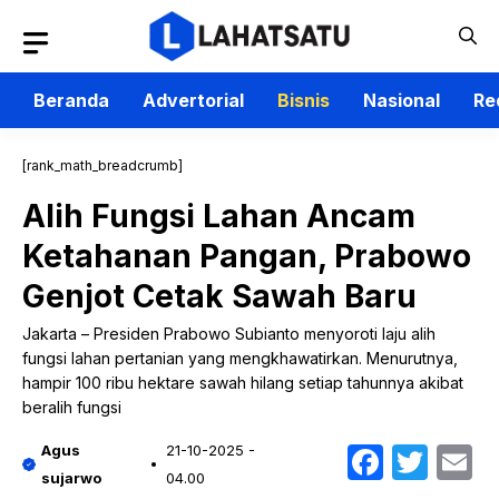
Langsung
ke
isi
Beranda
Advertorial
Bisnis
Nasional
Re
[rank_math_breadcrumb]
Alih Fungsi Lahan Ancam
Ketahanan Pangan, Prabowo
Genjot Cetak Sawah Baru
Jakarta – Presiden Prabowo Subianto menyoroti laju alih
fungsi lahan pertanian yang mengkhawatirkan. Menurutnya,
hampir 100 ribu hektare sawah hilang setiap tahunnya akibat
beralih fungsi
Faceb
Twit
E
Agus
21-10-2025 -
sujarwo
04.00