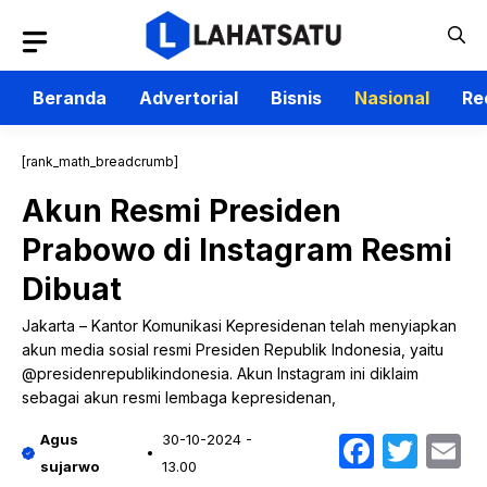
Langsung
ke
isi
Beranda
Advertorial
Bisnis
Nasional
Re
[rank_math_breadcrumb]
Akun Resmi Presiden
Prabowo di Instagram Resmi
Dibuat
Jakarta – Kantor Komunikasi Kepresidenan telah menyiapkan
akun media sosial resmi Presiden Republik Indonesia, yaitu
@presidenrepublikindonesia. Akun Instagram ini diklaim
sebagai akun resmi lembaga kepresidenan,
Faceb
Twit
E
Agus
30-10-2024 -
sujarwo
13.00