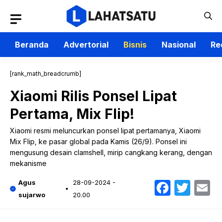
Langsung
ke
isi
Beranda
Advertorial
Bisnis
Nasional
Re
[rank_math_breadcrumb]
Xiaomi Rilis Ponsel Lipat
Pertama, Mix Flip!
Xiaomi resmi meluncurkan ponsel lipat pertamanya, Xiaomi
Mix Flip, ke pasar global pada Kamis (26/9). Ponsel ini
mengusung desain clamshell, mirip cangkang kerang, dengan
mekanisme
Faceb
Twit
E
Agus
28-09-2024 -
sujarwo
20.00