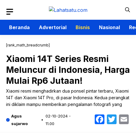
Langsung
ke
isi
Beranda
Advertorial
Bisnis
Nasional
Re
[rank_math_breadcrumb]
Xiaomi 14T Series Resmi
Meluncur di Indonesia, Harga
Mulai Rp6 Jutaan!
Xiaomi resmi menghadirkan dua ponsel pintar terbaru, Xiaomi
14T dan Xiaomi 14T Pro, di pasar Indonesia. Kedua perangkat
ini diklaim mampu memberikan pengalaman fotografi yang
Faceb
Twit
E
Agus
02-10-2024 -
sujarwo
11.00