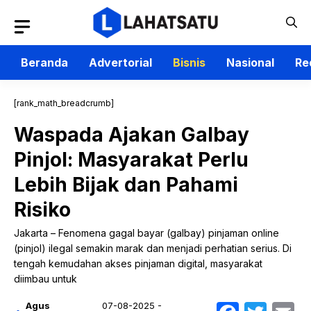
Langsung
ke
isi
Beranda
Advertorial
Bisnis
Nasional
Re
[rank_math_breadcrumb]
Waspada Ajakan Galbay
Pinjol: Masyarakat Perlu
Lebih Bijak dan Pahami
Risiko
Jakarta – Fenomena gagal bayar (galbay) pinjaman online
(pinjol) ilegal semakin marak dan menjadi perhatian serius. Di
tengah kemudahan akses pinjaman digital, masyarakat
diimbau untuk
Agus
07-08-2025 -