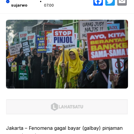
Faceb
Twit
E
sujarwo
07.00
Jakarta – Fenomena gagal bayar (galbay) pinjaman