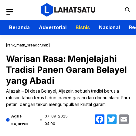
Langsung
ke
isi
Beranda
Advertorial
Bisnis
Nasional
Re
[rank_math_breadcrumb]
Warisan Rasa: Menjelajahi
Tradisi Panen Garam Belayel
yang Abadi
Aljazair – Di desa Belayel, Aljazair, sebuah tradisi berusia
ratusan tahun terus hidup: panen garam dari danau alami. Para
petani dengan tekun mengumpulkan kristal garam
Faceb
Twit
E
Agus
07-09-2025 -
sujarwo
04.00