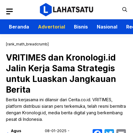
Langsung
ke
isi
Beranda
Advertorial
Bisnis
Nasional
Re
[rank_math_breadcrumb]
VRITIMES dan Kronologi.id
Jalin Kerja Sama Strategis
untuk Luaskan Jangkauan
Berita
Berita kerjasama ini dilansir dari Cerita.co.id. VRITIMES,
platform distribusi siaran pers terkemuka, telah resmi bermitra
dengan Kronologi.id, media berita digital yang berkembang
pesat di Indonesia.
Agus
08-01-2025 -