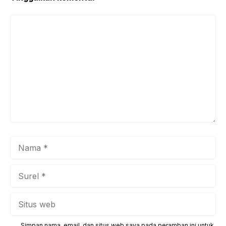
Komentar
Nama
Surel
Situs
web
Simpan nama, email, dan situs web saya pada peramban ini untuk