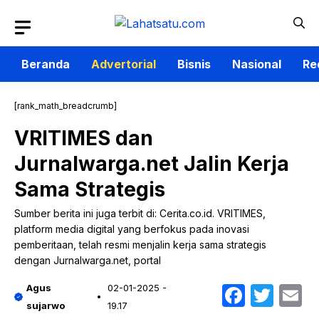
Langsung
ke
isi
Beranda
Advertorial
Bisnis
Nasional
Re
[rank_math_breadcrumb]
VRITIMES dan
Jurnalwarga.net Jalin Kerja
Sama Strategis
Sumber berita ini juga terbit di: Cerita.co.id. VRITIMES,
platform media digital yang berfokus pada inovasi
pemberitaan, telah resmi menjalin kerja sama strategis
dengan Jurnalwarga.net, portal
Faceb
Twit
E
Agus
02-01-2025 -
sujarwo
19.17