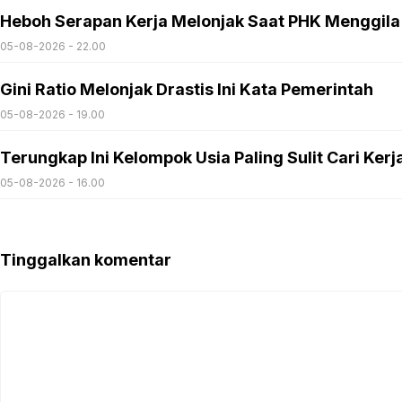
Heboh Serapan Kerja Melonjak Saat PHK Menggila
05-08-2026 - 22.00
Gini Ratio Melonjak Drastis Ini Kata Pemerintah
05-08-2026 - 19.00
Terungkap Ini Kelompok Usia Paling Sulit Cari Kerj
05-08-2026 - 16.00
Tinggalkan komentar
Komentar