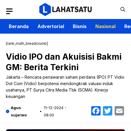
Langsung
ke
isi
Beranda
Advertorial
Bisnis
Nasional
Re
[rank_math_breadcrumb]
Vidio IPO dan Akuisisi Bakmi
GM: Berita Terkini
Jakarta – Rencana penawaran saham perdana (IPO) PT Vidio
Dot Com (Vidio) berpotensi mendongkrak valuasi induk
usahanya, PT Surya Citra Media Tbk (SCMA). Kinerja
keuangan
Faceb
Twit
E
Agus
11-12-2024 -
sujarwo
08.00