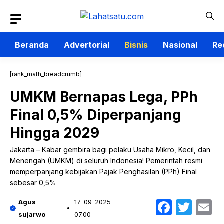
Langsung
ke
isi
Beranda
Advertorial
Bisnis
Nasional
Re
[rank_math_breadcrumb]
UMKM Bernapas Lega, PPh
Final 0,5% Diperpanjang
Hingga 2029
Jakarta – Kabar gembira bagi pelaku Usaha Mikro, Kecil, dan
Menengah (UMKM) di seluruh Indonesia! Pemerintah resmi
memperpanjang kebijakan Pajak Penghasilan (PPh) Final
sebesar 0,5%
Faceb
Twit
E
Agus
17-09-2025 -
sujarwo
07.00