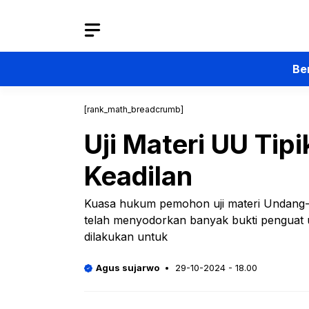
Langsung
ke
isi
Be
[rank_math_breadcrumb]
Uji Materi UU Tip
Keadilan
Kuasa hukum pemohon uji materi Undang-U
telah menyodorkan banyak bukti penguat
dilakukan untuk
Agus sujarwo
29-10-2024 - 18.00