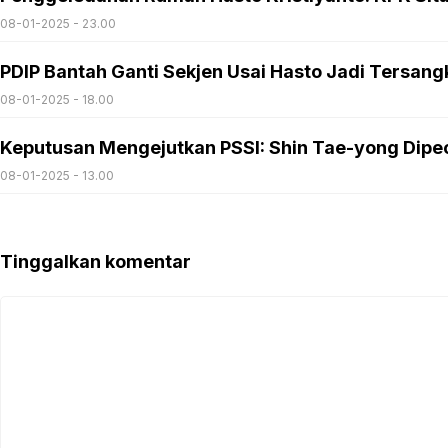
08-01-2025 - 23.00
PDIP Bantah Ganti Sekjen Usai Hasto Jadi Tersang
08-01-2025 - 18.00
Keputusan Mengejutkan PSSI: Shin Tae-yong Dipec
08-01-2025 - 13.00
Tinggalkan komentar
Komentar