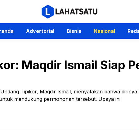
randa
Advertorial
Bisnis
Nasional
Reda
ikor: Maqdir Ismail Siap 
ndang Tipikor, Maqdir Ismail, menyatakan bahwa dirinya
 untuk mendukung permohonan tersebut. Upaya ini