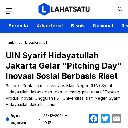
Langsung
ke
isi
Beranda
Advertorial
Bisnis
Nasional
Re
[rank_math_breadcrumb]
UIN Syarif Hidayatullah
Jakarta Gelar "Pitching Day"
Inovasi Sosial Berbasis Riset
Sumber: Cerita.co.id Universitas Islam Negeri (UIN) Syarif
Hidayatullah Jakarta baru-baru ini menggelar acara "Expose
Produk Inovasi Unggulan FST Universitas Islam Negeri Syarif
Hidayatullah Jakarta Tahun
Faceb
Twit
E
Agus
23-12-2024 -
sujarwo
19.17