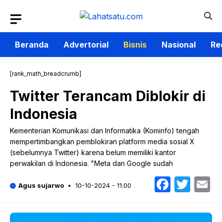
Langsung
ke
isi
Beranda
Advertorial
Bisnis
Nasional
Re
[rank_math_breadcrumb]
Twitter Terancam Diblokir di
Indonesia
Kementerian Komunikasi dan Informatika (Kominfo) tengah
mempertimbangkan pemblokiran platform media sosial X
(sebelumnya Twitter) karena belum memiliki kantor
perwakilan di Indonesia. "Meta dan Google sudah
Faceb
Twit
E
Agus sujarwo
10-10-2024 - 11.00