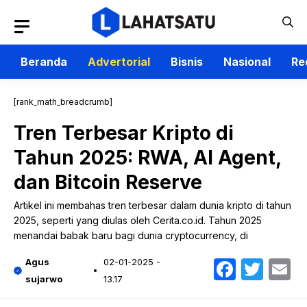
Langsung
ke
isi
Beranda
Advertorial
Bisnis
Nasional
Re
[rank_math_breadcrumb]
Tren Terbesar Kripto di
Tahun 2025: RWA, AI Agent,
dan Bitcoin Reserve
Artikel ini membahas tren terbesar dalam dunia kripto di tahun
2025, seperti yang diulas oleh Cerita.co.id. Tahun 2025
menandai babak baru bagi dunia cryptocurrency, di
Faceb
Twit
E
Agus
02-01-2025 -
sujarwo
13.17