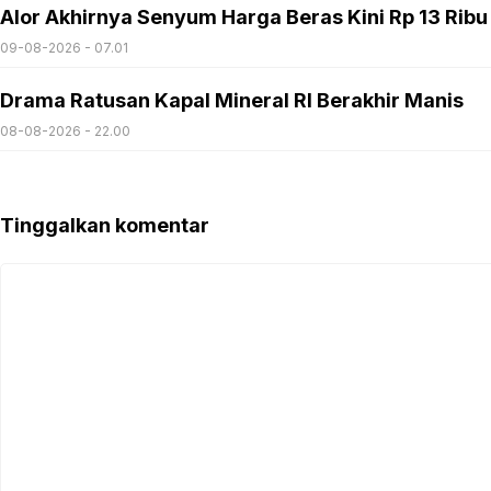
Alor Akhirnya Senyum Harga Beras Kini Rp 13 Ribu
09-08-2026 - 07.01
Drama Ratusan Kapal Mineral RI Berakhir Manis
08-08-2026 - 22.00
Tinggalkan komentar
Komentar