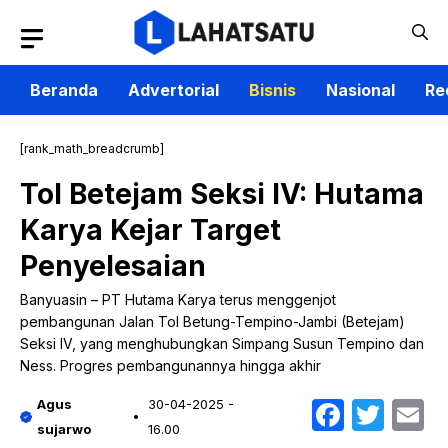
Langsung
ke
isi
Beranda
Advertorial
Bisnis
Nasional
Re
[rank_math_breadcrumb]
Tol Betejam Seksi IV: Hutama
Karya Kejar Target
Penyelesaian
Banyuasin – PT Hutama Karya terus menggenjot
pembangunan Jalan Tol Betung-Tempino-Jambi (Betejam)
Seksi IV, yang menghubungkan Simpang Susun Tempino dan
Ness. Progres pembangunannya hingga akhir
Faceb
Twit
E
Agus
30-04-2025 -
sujarwo
16.00