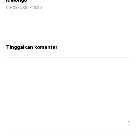
Melongo
09-08-2026 - 16.00
Tinggalkan komentar
Komentar
Nama