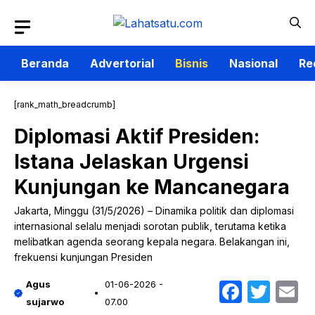
Langsung
ke
isi
Beranda
Advertorial
Bisnis
Nasional
Re
[rank_math_breadcrumb]
Diplomasi Aktif Presiden:
Istana Jelaskan Urgensi
Kunjungan ke Mancanegara
Jakarta, Minggu (31/5/2026) – Dinamika politik dan diplomasi
internasional selalu menjadi sorotan publik, terutama ketika
melibatkan agenda seorang kepala negara. Belakangan ini,
frekuensi kunjungan Presiden
Faceb
Twit
E
Agus
01-06-2026 -
sujarwo
07.00