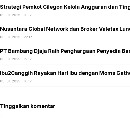
Strategi Pemkot Cilegon Kelola Anggaran dan Ti
09-01-2025 - 10.17
Nusantara Global Network dan Broker Valetax Lun
08-01-2025 - 22.17
PT Bambang Djaja Raih Penghargaan Penyedia Bar
08-01-2025 - 19.17
Ibu2Canggih Rayakan Hari Ibu dengan Moms Gath
08-01-2025 - 16.17
Tinggalkan komentar
Komentar