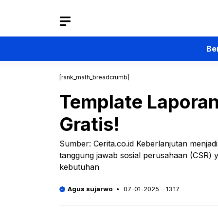
Langsung
ke
isi
Be
[rank_math_breadcrumb]
Template Lapora
Gratis!
Sumber: Cerita.co.id Keberlanjutan menjadi
tanggung jawab sosial perusahaan (CSR) y
kebutuhan
Agus sujarwo
07-01-2025 - 13.17