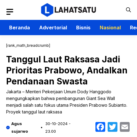
Langsung
ke
isi
Beranda
Advertorial
Bisnis
Nasional
Re
[rank_math_breadcrumb]
Tanggul Laut Raksasa Jadi
Prioritas Prabowo, Andalkan
Pendanaan Swasta
Jakarta – Menteri Pekerjaan Umum Dody Hanggodo
mengungkapkan bahwa pembangunan Giant Sea Wall
menjadi salah satu fokus utama Presiden Prabowo Subianto.
Proyek tanggul laut raksasa
Faceb
Twit
E
Agus
30-10-2024 -
sujarwo
23.00