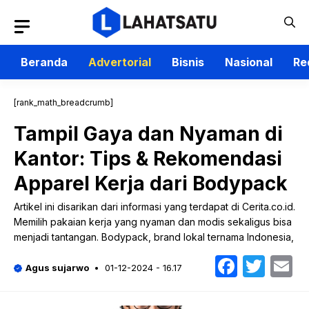
Langsung
ke
isi
Beranda
Advertorial
Bisnis
Nasional
Re
[rank_math_breadcrumb]
Tampil Gaya dan Nyaman di
Kantor: Tips & Rekomendasi
Apparel Kerja dari Bodypack
Artikel ini disarikan dari informasi yang terdapat di Cerita.co.id.
Memilih pakaian kerja yang nyaman dan modis sekaligus bisa
menjadi tantangan. Bodypack, brand lokal ternama Indonesia,
Faceb
Twit
E
Agus sujarwo
01-12-2024 - 16.17