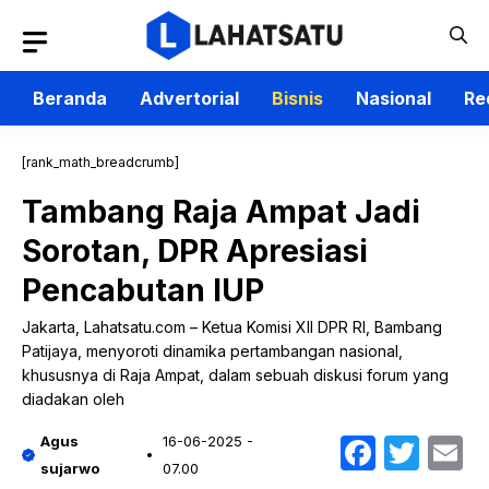
Langsung
ke
isi
Beranda
Advertorial
Bisnis
Nasional
Re
[rank_math_breadcrumb]
Tambang Raja Ampat Jadi
Sorotan, DPR Apresiasi
Pencabutan IUP
Jakarta, Lahatsatu.com – Ketua Komisi XII DPR RI, Bambang
Patijaya, menyoroti dinamika pertambangan nasional,
khususnya di Raja Ampat, dalam sebuah diskusi forum yang
diadakan oleh
Faceb
Twit
E
Agus
16-06-2025 -
sujarwo
07.00