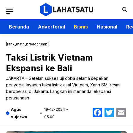
Langsung
ke
isi
Beranda
Advertorial
Bisnis
Nasional
Re
[rank_math_breadcrumb]
Taksi Listrik Vietnam
Ekspansi ke Bali
JAKARTA – Setelah sukses uji coba selama sepekan,
penyedia layanan taksi listrik asal Vietnam, Xanh SM, resmi
beroperasi di Jakarta. Langkah ini menandai ekspansi
perusahaan
Faceb
Twit
E
Agus
19-12-2024 -
sujarwo
05.00