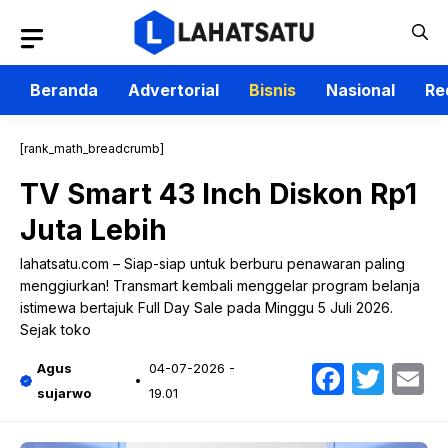
Langsung
ke
isi
Beranda
Advertorial
Bisnis
Nasional
Re
[rank_math_breadcrumb]
TV Smart 43 Inch Diskon Rp1
Juta Lebih
lahatsatu.com – Siap-siap untuk berburu penawaran paling
menggiurkan! Transmart kembali menggelar program belanja
istimewa bertajuk Full Day Sale pada Minggu 5 Juli 2026.
Sejak toko
Faceb
Twit
E
Agus
04-07-2026 -
sujarwo
19.01