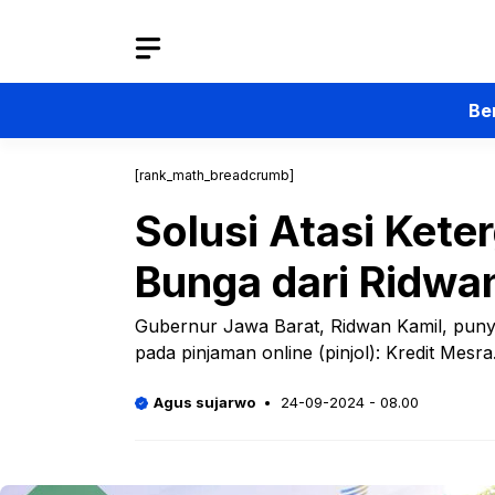
Langsung
ke
isi
Be
[rank_math_breadcrumb]
Solusi Atasi Kete
Bunga dari Ridwa
Gubernur Jawa Barat, Ridwan Kamil, punya
pada pinjaman online (pinjol): Kredit Mesra
Agus sujarwo
24-09-2024 - 08.00