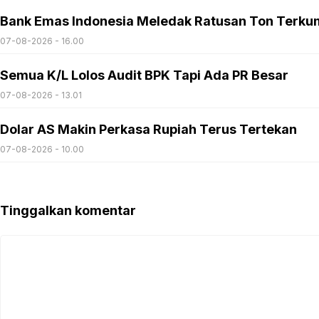
Bank Emas Indonesia Meledak Ratusan Ton Terku
07-08-2026 - 16.00
Semua K/L Lolos Audit BPK Tapi Ada PR Besar
07-08-2026 - 13.01
Dolar AS Makin Perkasa Rupiah Terus Tertekan
07-08-2026 - 10.00
Tinggalkan komentar
Komentar