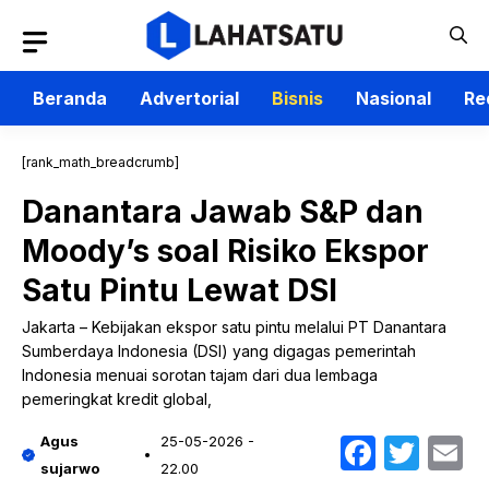
Langsung
ke
isi
Beranda
Advertorial
Bisnis
Nasional
Re
[rank_math_breadcrumb]
Danantara Jawab S&P dan
Moody’s soal Risiko Ekspor
Satu Pintu Lewat DSI
Jakarta – Kebijakan ekspor satu pintu melalui PT Danantara
Sumberdaya Indonesia (DSI) yang digagas pemerintah
Indonesia menuai sorotan tajam dari dua lembaga
pemeringkat kredit global,
Faceb
Twit
E
Agus
25-05-2026 -
sujarwo
22.00