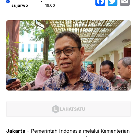
Faceb
Twit
E
sujarwo
16.00
Jakarta
– Pemerintah Indonesia melalui Kementerian