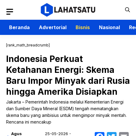
Langsung
ke
isi
Beranda
Advertorial
Bisnis
Nasional
Re
[rank_math_breadcrumb]
Indonesia Perkuat
Ketahanan Energi: Skema
Baru Impor Minyak dari Rusia
hingga Amerika Disiapkan
Jakarta – Pemerintah Indonesia melalui Kementerian Energi
dan Sumber Daya Mineral (ESDM) tengah mematangkan
skema baru yang ambisius untuk mengimpor minyak mentah.
Rencana ini mencakup
Agus
25-05-2026 -