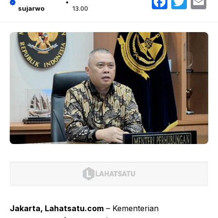
Faceb
Twit
E
sujarwo
13.00
Jakarta, Lahatsatu.com
– Kementerian