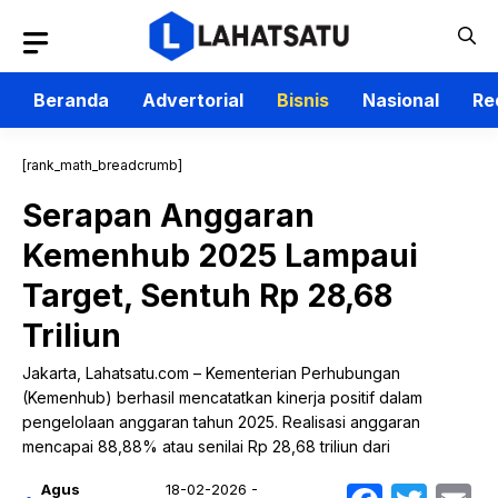
Langsung
ke
isi
Beranda
Advertorial
Bisnis
Nasional
Re
[rank_math_breadcrumb]
Serapan Anggaran
Kemenhub 2025 Lampaui
Target, Sentuh Rp 28,68
Triliun
Jakarta, Lahatsatu.com – Kementerian Perhubungan
(Kemenhub) berhasil mencatatkan kinerja positif dalam
pengelolaan anggaran tahun 2025. Realisasi anggaran
mencapai 88,88% atau senilai Rp 28,68 triliun dari
Agus
18-02-2026 -