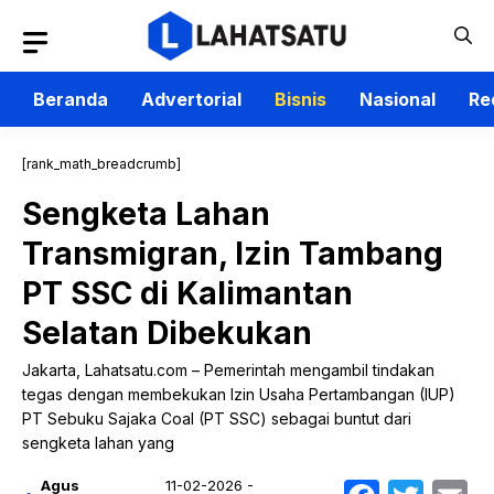
Langsung
ke
isi
Beranda
Advertorial
Bisnis
Nasional
Re
[rank_math_breadcrumb]
Sengketa Lahan
Transmigran, Izin Tambang
PT SSC di Kalimantan
Selatan Dibekukan
Jakarta, Lahatsatu.com – Pemerintah mengambil tindakan
tegas dengan membekukan Izin Usaha Pertambangan (IUP)
PT Sebuku Sajaka Coal (PT SSC) sebagai buntut dari
sengketa lahan yang
Agus
11-02-2026 -