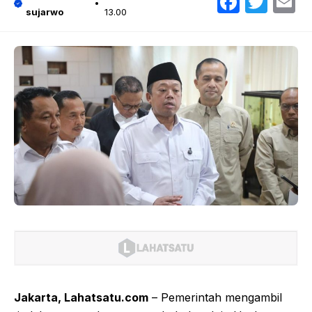
Faceb
Twit
E
sujarwo
13.00
Jakarta, Lahatsatu.com
– Pemerintah mengambil