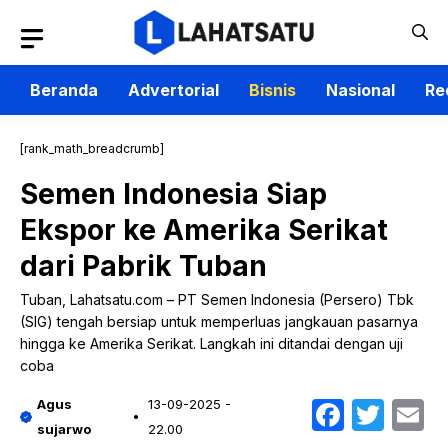
Langsung
ke
isi
Beranda
Advertorial
Bisnis
Nasional
Re
[rank_math_breadcrumb]
Semen Indonesia Siap
Ekspor ke Amerika Serikat
dari Pabrik Tuban
Tuban, Lahatsatu.com – PT Semen Indonesia (Persero) Tbk
(SIG) tengah bersiap untuk memperluas jangkauan pasarnya
hingga ke Amerika Serikat. Langkah ini ditandai dengan uji
coba
Faceb
Twit
E
Agus
13-09-2025 -
sujarwo
22.00