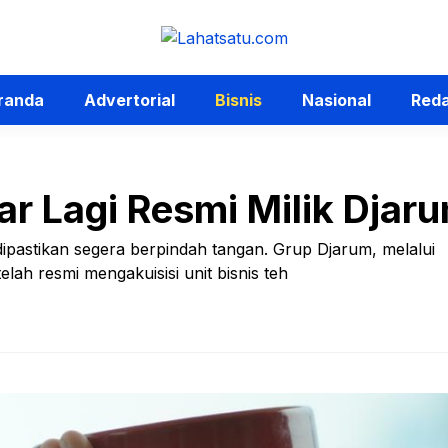
randa
Advertorial
Bisnis
Nasional
Reda
r Lagi Resmi Milik Djar
dipastikan segera berpindah tangan. Grup Djarum, melalui
lah resmi mengakuisisi unit bisnis teh