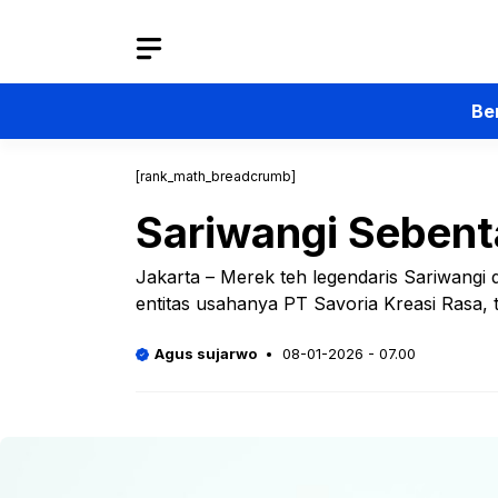
Langsung
ke
isi
Be
[rank_math_breadcrumb]
Sariwangi Sebenta
Jakarta – Merek teh legendaris Sariwangi 
entitas usahanya PT Savoria Kreasi Rasa, te
Agus sujarwo
08-01-2026 - 07.00