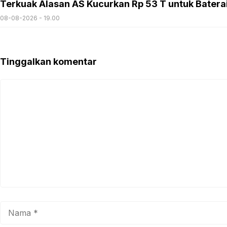
Terkuak Alasan AS Kucurkan Rp 53 T untuk Batera
08-08-2026 - 19.00
Tinggalkan komentar
Komentar
Nama