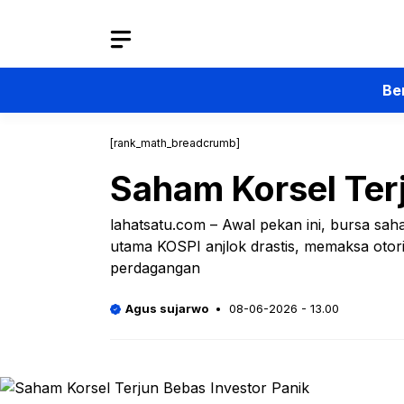
Langsung
ke
isi
Be
[rank_math_breadcrumb]
Saham Korsel Terj
lahatsatu.com – Awal pekan ini, bursa sah
utama KOSPI anjlok drastis, memaksa oto
perdagangan
Agus sujarwo
08-06-2026 - 13.00