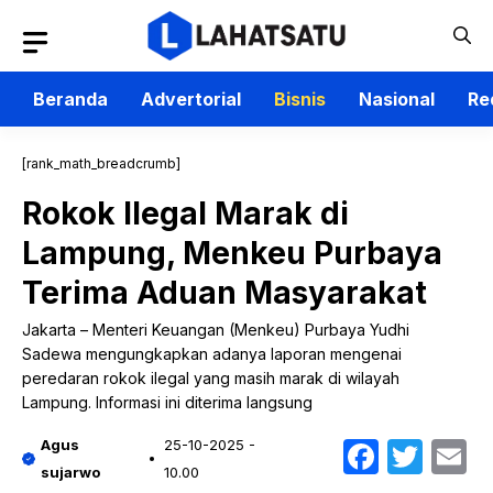
Langsung
ke
isi
Beranda
Advertorial
Bisnis
Nasional
Re
[rank_math_breadcrumb]
Rokok Ilegal Marak di
Lampung, Menkeu Purbaya
Terima Aduan Masyarakat
Jakarta – Menteri Keuangan (Menkeu) Purbaya Yudhi
Sadewa mengungkapkan adanya laporan mengenai
peredaran rokok ilegal yang masih marak di wilayah
Lampung. Informasi ini diterima langsung
Faceb
Twit
E
Agus
25-10-2025 -
sujarwo
10.00