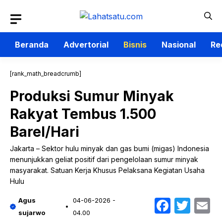
Langsung
ke
isi
Beranda
Advertorial
Bisnis
Nasional
Re
[rank_math_breadcrumb]
Produksi Sumur Minyak
Rakyat Tembus 1.500
Barel/Hari
Jakarta – Sektor hulu minyak dan gas bumi (migas) Indonesia
menunjukkan geliat positif dari pengelolaan sumur minyak
masyarakat. Satuan Kerja Khusus Pelaksana Kegiatan Usaha
Hulu
Faceb
Twit
E
Agus
04-06-2026 -
sujarwo
04.00