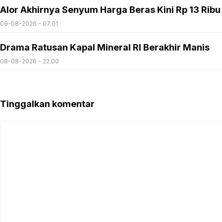
Alor Akhirnya Senyum Harga Beras Kini Rp 13 Ribu
09-08-2026 - 07.01
Drama Ratusan Kapal Mineral RI Berakhir Manis
08-08-2026 - 22.00
Tinggalkan komentar
Komentar