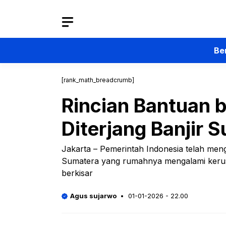
Langsung
ke
isi
Be
[rank_math_breadcrumb]
Rincian Bantuan
Diterjang Banjir 
Jakarta – Pemerintah Indonesia telah menga
Sumatera yang rumahnya mengalami kerusa
berkisar
Agus sujarwo
01-01-2026 - 22.00