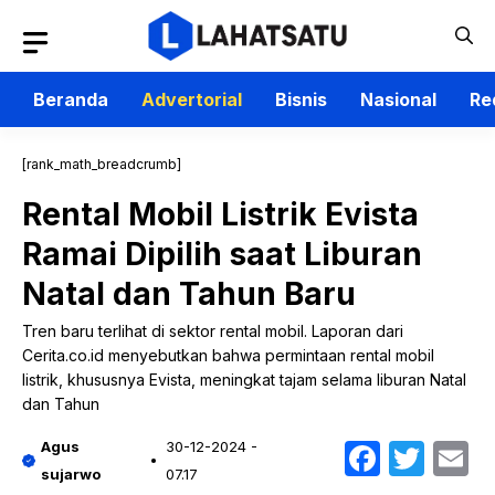
Langsung
ke
isi
Beranda
Advertorial
Bisnis
Nasional
Re
[rank_math_breadcrumb]
Rental Mobil Listrik Evista
Ramai Dipilih saat Liburan
Natal dan Tahun Baru
Tren baru terlihat di sektor rental mobil. Laporan dari
Cerita.co.id menyebutkan bahwa permintaan rental mobil
listrik, khususnya Evista, meningkat tajam selama liburan Natal
dan Tahun
Faceb
Twit
E
Agus
30-12-2024 -
sujarwo
07.17