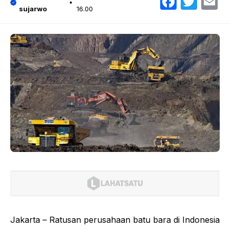
Faceb
Twit
E
sujarwo
16.00
Jakarta – Ratusan perusahaan batu bara di Indonesia