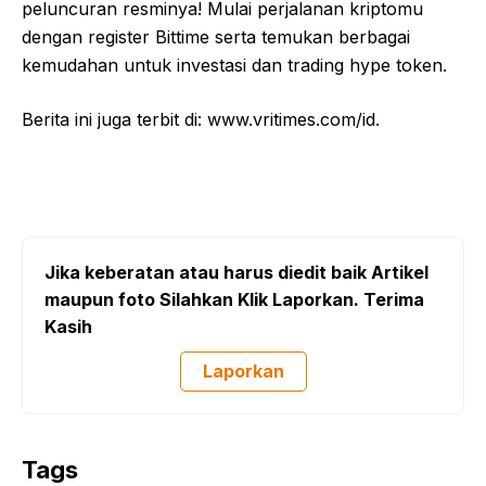
peluncuran resminya! Mulai perjalanan kriptomu
dengan register Bittime serta temukan berbagai
kemudahan untuk investasi dan trading hype token.
Berita ini juga terbit di: www.vritimes.com/id.
Jika keberatan atau harus diedit baik Artikel
maupun foto Silahkan Klik Laporkan. Terima
Kasih
Laporkan
Tags