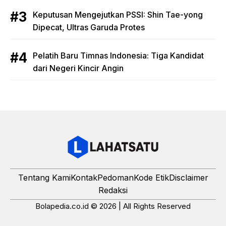
Keputusan Mengejutkan PSSI: Shin Tae-yong
Dipecat, Ultras Garuda Protes
Pelatih Baru Timnas Indonesia: Tiga Kandidat
dari Negeri Kincir Angin
Tentang Kami
Kontak
Pedoman
Kode Etik
Disclaimer
Redaksi
Bolapedia.co.id © 2026 | All Rights Reserved