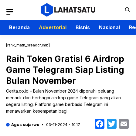
Langsung
ke
isi
Beranda
Advertorial
Bisnis
Nasional
Re
[rank_math_breadcrumb]
Raih Token Gratis! 6 Airdrop
Game Telegram Siap Listing
Bulan November
Cerita.co.id – Bulan November 2024 dipenuhi peluang
menarik dari berbagai airdrop game Telegram yang akan
segera listing. Platform game berbasis Telegram ini
menawarkan kesempatan bagi
Faceb
Twit
E
Agus sujarwo
03-11-2024 - 10.17