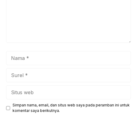
Nama
Surel
Situs
web
Simpan nama, email, dan situs web saya pada peramban ini untuk
komentar saya berikutnya.