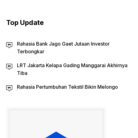
Top Update
Rahasia Bank Jago Gaet Jutaan Investor
Terbongkar
LRT Jakarta Kelapa Gading Manggarai Akhirnya
Tiba
Rahasia Pertumbuhan Tekstil Bikin Melongo