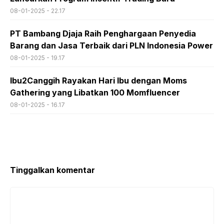
08-01-2025 - 22.17
PT Bambang Djaja Raih Penghargaan Penyedia
Barang dan Jasa Terbaik dari PLN Indonesia Power
08-01-2025 - 19.17
Ibu2Canggih Rayakan Hari Ibu dengan Moms
Gathering yang Libatkan 100 Momfluencer
08-01-2025 - 16.17
Tinggalkan komentar
Komentar