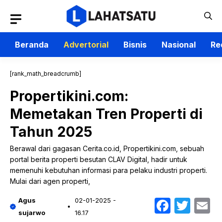
Langsung
ke
isi
Beranda
Advertorial
Bisnis
Nasional
Re
[rank_math_breadcrumb]
Propertikini.com:
Memetakan Tren Properti di
Tahun 2025
Berawal dari gagasan Cerita.co.id, Propertikini.com, sebuah
portal berita properti besutan CLAV Digital, hadir untuk
memenuhi kebutuhan informasi para pelaku industri properti.
Mulai dari agen properti,
Faceb
Twit
E
Agus
02-01-2025 -
sujarwo
16.17