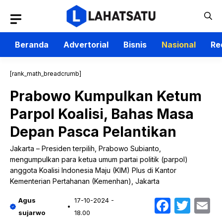
Langsung
ke
isi
Beranda
Advertorial
Bisnis
Nasional
Re
[rank_math_breadcrumb]
Prabowo Kumpulkan Ketum
Parpol Koalisi, Bahas Masa
Depan Pasca Pelantikan
Jakarta – Presiden terpilih, Prabowo Subianto,
mengumpulkan para ketua umum partai politik (parpol)
anggota Koalisi Indonesia Maju (KIM) Plus di Kantor
Kementerian Pertahanan (Kemenhan), Jakarta
Faceb
Twit
E
Agus
17-10-2024 -
sujarwo
18.00