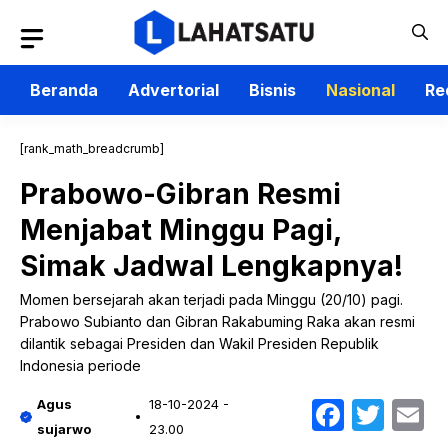
Langsung
ke
isi
Beranda
Advertorial
Bisnis
Nasional
Re
[rank_math_breadcrumb]
Prabowo-Gibran Resmi
Menjabat Minggu Pagi,
Simak Jadwal Lengkapnya!
Momen bersejarah akan terjadi pada Minggu (20/10) pagi.
Prabowo Subianto dan Gibran Rakabuming Raka akan resmi
dilantik sebagai Presiden dan Wakil Presiden Republik
Indonesia periode
Faceb
Twit
E
Agus
18-10-2024 -
sujarwo
23.00