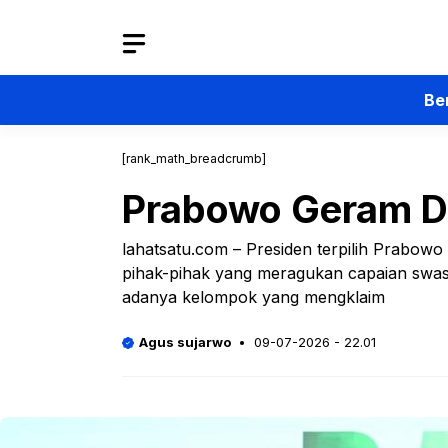
Langsung
ke
isi
Be
[rank_math_breadcrumb]
Prabowo Geram D
lahatsatu.com – Presiden terpilih Prabow
pihak-pihak yang meragukan capaian swas
adanya kelompok yang mengklaim
Agus sujarwo
09-07-2026 - 22.01