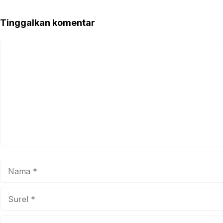
Tinggalkan komentar
Komentar
Nama
Surel
Situs