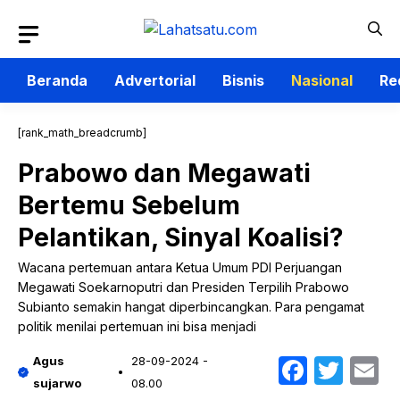
Langsung
ke
isi
Beranda
Advertorial
Bisnis
Nasional
Re
[rank_math_breadcrumb]
Prabowo dan Megawati
Bertemu Sebelum
Pelantikan, Sinyal Koalisi?
Wacana pertemuan antara Ketua Umum PDI Perjuangan
Megawati Soekarnoputri dan Presiden Terpilih Prabowo
Subianto semakin hangat diperbincangkan. Para pengamat
politik menilai pertemuan ini bisa menjadi
Faceb
Twit
E
Agus
28-09-2024 -
sujarwo
08.00