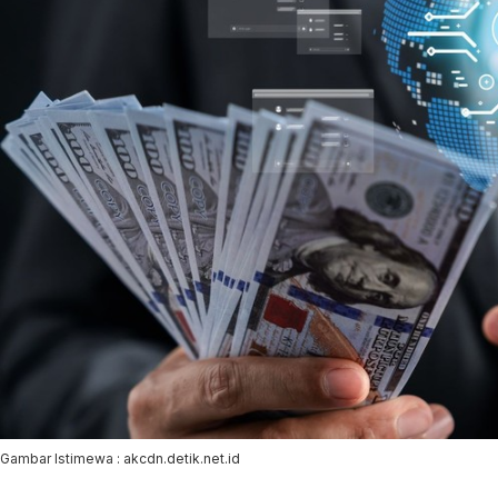
Gambar Istimewa : akcdn.detik.net.id