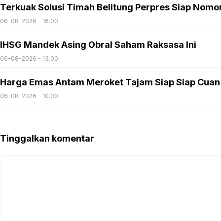
Terkuak Solusi Timah Belitung Perpres Siap Nomo
06-08-2026 - 16.00
IHSG Mandek Asing Obral Saham Raksasa Ini
06-08-2026 - 13.00
Harga Emas Antam Meroket Tajam Siap Siap Cuan
06-08-2026 - 10.00
Tinggalkan komentar
Komentar