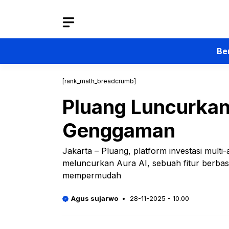
Langsung
ke
isi
Be
[rank_math_breadcrumb]
Pluang Luncurkan 
Genggaman
Jakarta – Pluang, platform investasi multi
meluncurkan Aura AI, sebuah fitur berbas
mempermudah
Agus sujarwo
28-11-2025 - 10.00